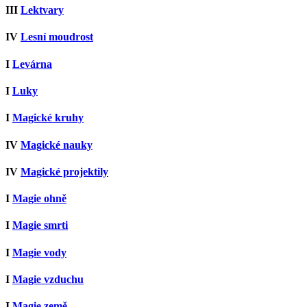
III
Lektvary
IV
Lesní moudrost
I
Levárna
I
Luky
I
Magické kruhy
IV
Magické nauky
IV
Magické projektily
I
Magie ohně
I
Magie smrti
I
Magie vody
I
Magie vzduchu
I
Magie země