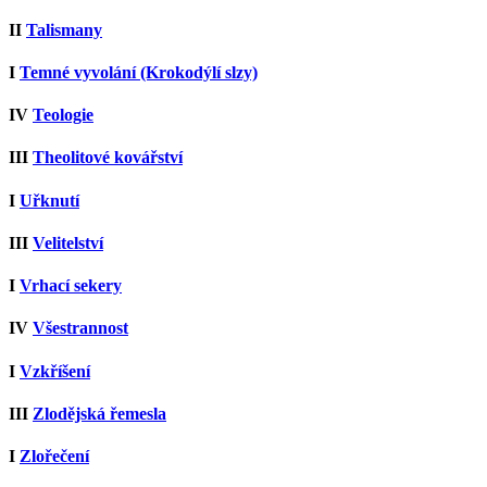
II
Talismany
I
Temné vyvolání (Krokodýlí slzy)
IV
Teologie
III
Theolitové kovářství
I
Uřknutí
III
Velitelství
I
Vrhací sekery
IV
Všestrannost
I
Vzkříšení
III
Zlodějská řemesla
I
Zlořečení