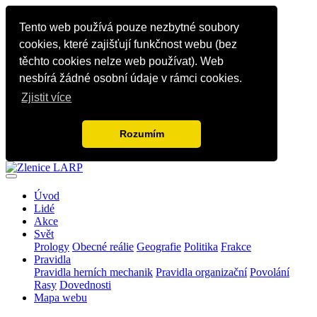
Tento web používá pouze nezbytné soubory
cookies, které zajišťují funkčnost webu (bez
těchto cookies nelze web používat). Web
nesbírá žádné osobní údaje v rámci cookies.
Zjistit více
Rozumím
Úvod
Lidé
Akce
Svět
Prology
Obecné reálie
Geografie
Politika
Frakce
Pravidla
Pravidla herních mechanik
Pravidla organizační
Povolání
Rasy
Dovednosti
Mapa webu