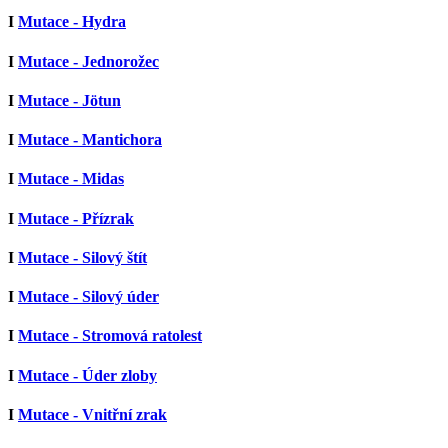
I
Mutace - Hydra
I
Mutace - Jednorožec
I
Mutace - Jötun
I
Mutace - Mantichora
I
Mutace - Midas
I
Mutace - Přízrak
I
Mutace - Silový štít
I
Mutace - Silový úder
I
Mutace - Stromová ratolest
I
Mutace - Úder zloby
I
Mutace - Vnitřní zrak