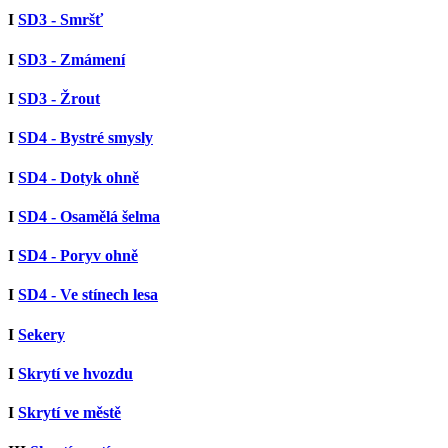
I
SD3 - Smršť
I
SD3 - Zmámení
I
SD3 - Žrout
I
SD4 - Bystré smysly
I
SD4 - Dotyk ohně
I
SD4 - Osamělá šelma
I
SD4 - Poryv ohně
I
SD4 - Ve stínech lesa
I
Sekery
I
Skrytí ve hvozdu
I
Skrytí ve městě