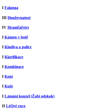
I
Falanga
III
Houževnatost
IV
Hraničářství
I
Kámen v botě
I
Kladiva a palice
I
Klarifikace
I
Kombinace
I
Kopí
I
Kuše
I
Lámání kouzel (Žabí odskok)
II
Léčivé ruce