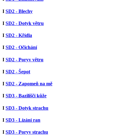
I
SD2 - Blechy
I
SD2 - Dotyk větru
I
SD2 - Křídla
I
SD2 - Očichání
I
SD2 - Poryv větru
I
SD2 - Šepot
I
SD2 - Zapomeň na mě
I
SD3 - Baziliščí kůže
I
SD3 - Dotyk strachu
I
SD3 - Lízání ran
I
SD3 - Poryv strachu