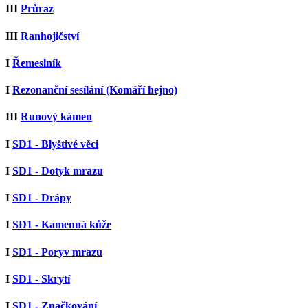
III
Průraz
III
Ranhojičství
I
Řemeslník
I
Rezonanční sesílání (Komáří hejno)
III
Runový kámen
I
SD1 - Blyštivé věci
I
SD1 - Dotyk mrazu
I
SD1 - Drápy
I
SD1 - Kamenná kůže
I
SD1 - Poryv mrazu
I
SD1 - Skrytí
I
SD1 - Značkování