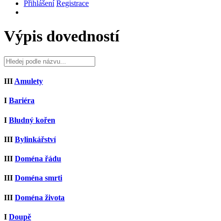
Přihlášení
Registrace
Výpis dovedností
III
Amulety
I
Bariéra
I
Bludný kořen
III
Bylinkářství
III
Doména řádu
III
Doména smrti
III
Doména života
I
Doupě