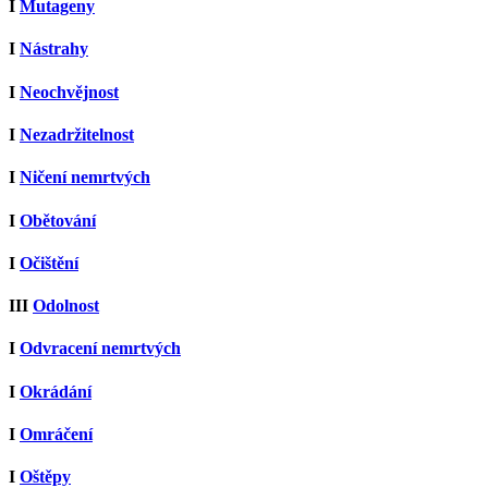
I
Mutageny
I
Nástrahy
I
Neochvějnost
I
Nezadržitelnost
I
Ničení nemrtvých
I
Obětování
I
Očištění
III
Odolnost
I
Odvracení nemrtvých
I
Okrádání
I
Omráčení
I
Oštěpy