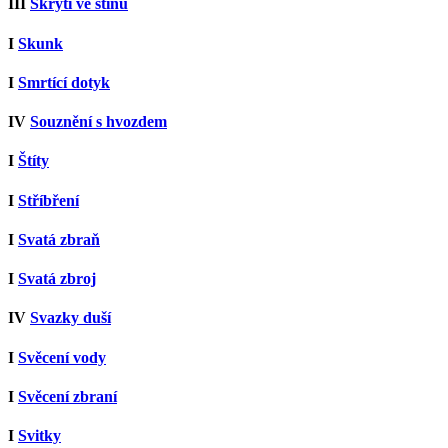
III
Skrytí ve stínu
I
Skunk
I
Smrtící dotyk
IV
Souznění s hvozdem
I
Štíty
I
Stříbření
I
Svatá zbraň
I
Svatá zbroj
IV
Svazky duší
I
Svěcení vody
I
Svěcení zbraní
I
Svitky