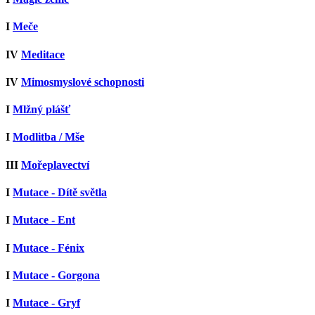
I
Meče
IV
Meditace
IV
Mimosmyslové schopnosti
I
Mlžný plášť
I
Modlitba / Mše
III
Mořeplavectví
I
Mutace - Dítě světla
I
Mutace - Ent
I
Mutace - Fénix
I
Mutace - Gorgona
I
Mutace - Gryf