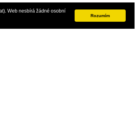
vat). Web nesbírá žádné osobní
Rozumím