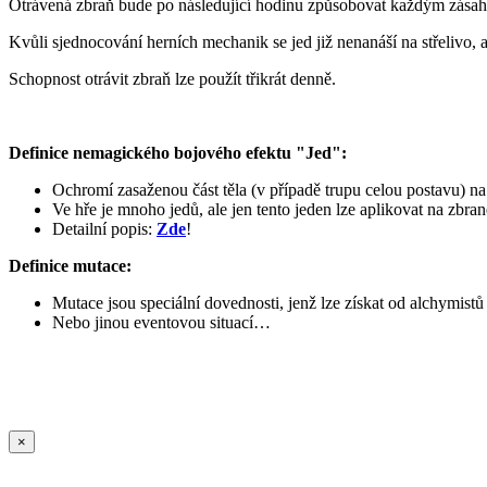
Otrávená zbraň bude po následující hodinu způsobovat každým zása
Kvůli sjednocování herních mechanik se jed již nenanáší na střelivo, 
Schopnost otrávit zbraň lze použít třikrát denně.
Definice nemagického bojového efektu "Jed":
Ochromí zasaženou část těla (v případě trupu celou postavu) n
Ve hře je mnoho jedů, ale jen tento jeden lze aplikovat na zbra
Detailní popis:
Zde
!
Definice mutace:
Mutace jsou speciální dovednosti, jenž lze získat od alchymist
Nebo jinou eventovou situací…
×