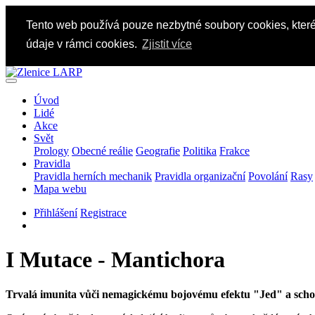
Tento web používá pouze nezbytné soubory cookies, které
údaje v rámci cookies.
Zjistit více
Úvod
Lidé
Akce
Svět
Prology
Obecné reálie
Geografie
Politika
Frakce
Pravidla
Pravidla herních mechanik
Pravidla organizační
Povolání
Rasy
Mapa webu
Přihlášení
Registrace
I
Mutace - Mantichora
Trvalá imunita vůči nemagickému bojovému efektu "Jed" a schopn