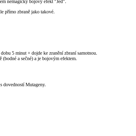
hem nemagický bojový efekt "Jed".
ale přímo zbraně jako takové.
a dobu 5 minut + dojde ke zranění zbraní samotnou.
ně (bodné a sečné) a je bojovým efektem.
ů s dovedností Mutageny.