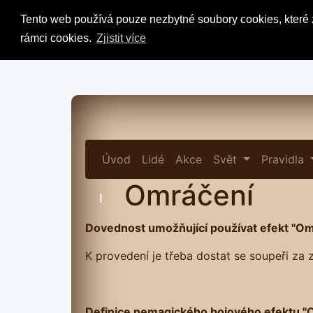
Tento web používá pouze nezbytné soubory cookies, které z
rámci cookies.
Zjistit více
Úvod
Lidé
Akce
Svět
Pravidla
Omráčení
I
Dovednost umožňující používat efekt "Om
K provedení je třeba dostat se soupeři za
Definice nemagického bojového efektu "