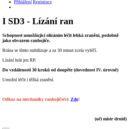
Přihlášení
Registrace
I
SD3 - Lízání ran
Schopnost umožňující olízáním léčit lehká zranění, podobně
jako obvazem ranhojiče.
Rrána se tímto stabilizuje a za 30 minut zcela vyléčí.
Lízání hrát jen RP.
Do vzdálenosti 30 kroků od doupěte (dovednost IV. úrovně)
Umožní léčit i těžká zranění.
Odkaz na mechaniky ranhojičství:
Zde
!
(
učí mistr druid)