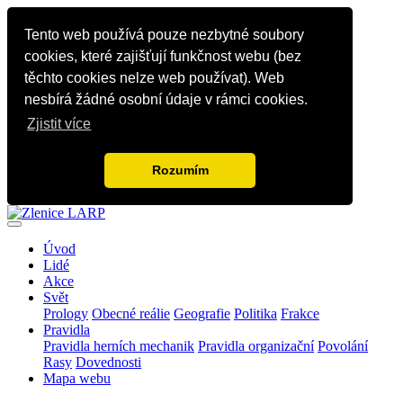
Tento web používá pouze nezbytné soubory
cookies, které zajišťují funkčnost webu (bez
těchto cookies nelze web používat). Web
nesbírá žádné osobní údaje v rámci cookies.
Zjistit více
Rozumím
Úvod
Lidé
Akce
Svět
Prology
Obecné reálie
Geografie
Politika
Frakce
Pravidla
Pravidla herních mechanik
Pravidla organizační
Povolání
Rasy
Dovednosti
Mapa webu