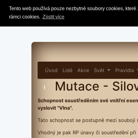
Tento web používá pouze nezbytné soubory cookies, které z
rámci cookies.
Zjistit více
Úvod
Lidé
Akce
Svět
Pravidla
Mutace - Silo
I
Schopnost soustředěním své vnitřní esence
vyslovit "Vlna".
Tato schopnost se postupně mezi souboji s
Vhodný je pak RP únavy či soustředění při 