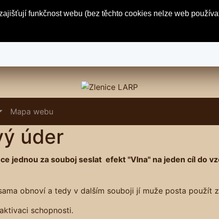
ajišťují funkčnost webu (bez těchto cookies nelze web používa
Mapa webu
vý úder
 jednou za souboj seslat efekt "Vlna" na jeden cíl do vzdá
ama obnoví a tedy v dalším souboji jí muže posta použít 
aktivaci schopnosti.