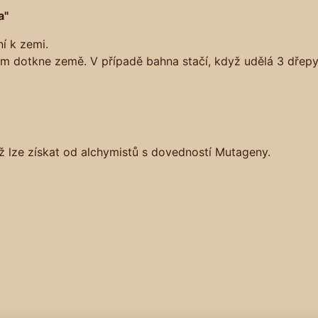
a"
í k zemi.
m dotkne země. V případě bahna stačí, když udělá 3 dřepy
nž lze získat od alchymistů s dovedností Mutageny.