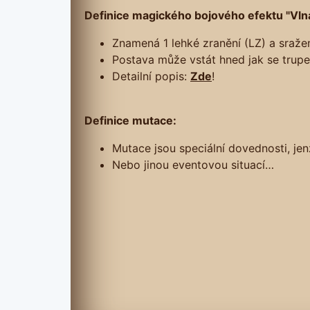
Definice magického bojového efektu "Vln
Znamená 1 lehké zranění (LZ) a sražen
Postava může vstát hned jak se trupe
Detailní popis:
Zde
!
Definice mutace:
Mutace jsou speciální dovednosti, je
Nebo jinou eventovou situací…