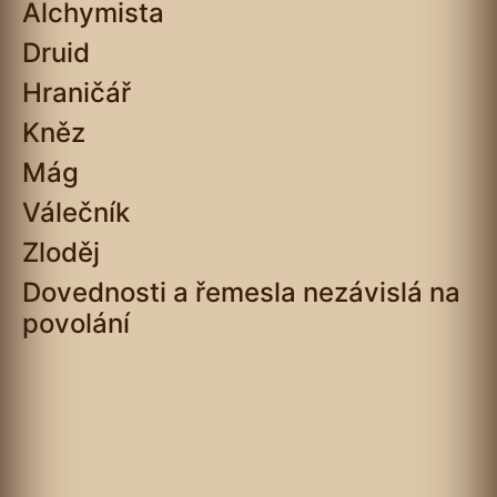
Alchymista
Druid
Hraničář
Kněz
Mág
Válečník
Zloděj
Dovednosti a řemesla nezávislá na
povolání