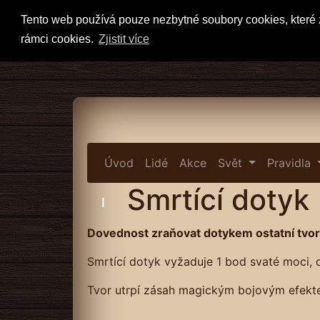
Tento web používá pouze nezbytné soubory cookies, které z
rámci cookies.
Zjistit více
Úvod
Lidé
Akce
Svět
Pravidla
Smrtící dotyk
I
Dovednost zraňovat dotykem ostatní tvory 
Smrtící dotyk vyžaduje 1 bod svaté moci, d
Tvor utrpí zásah magickým bojovým efektem 