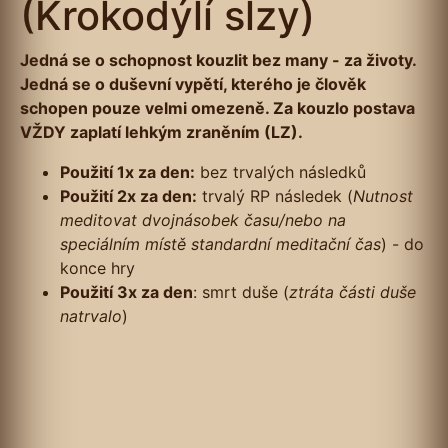
(Krokodýlí slzy)
Jedná se o schopnost kouzlit bez many - za životy.
Jedná se o duševní vypětí, kterého je člověk
schopen pouze velmi omezeně. Za kouzlo postava
VŽDY zaplatí lehkým zraněním (LZ).
Použití 1x za den:
bez trvalých následků
Použití 2x za den:
trvalý RP následek (
Nutnost
meditovat dvojnásobek času/nebo na
speciálním místě standardní meditační čas
) - do
konce hry
Použití 3x za den
: smrt duše (
ztráta části duše
natrvalo
)