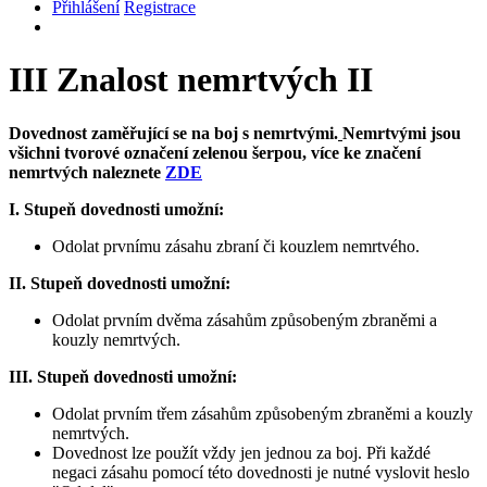
Přihlášení
Registrace
III
Znalost nemrtvých II
Dovednost zaměřující se na boj s nemrtvými.
Nemrtvými jsou
všichni tvorové označení zelenou šerpou, více ke značení
nemrtvých naleznete
ZDE
I. Stupeň dovednosti umožní:
Odolat prvnímu zásahu zbraní či kouzlem nemrtvého.
II. Stupeň dovednosti umožní:
Odolat prvním dvěma zásahům způsobeným zbraněmi a
kouzly nemrtvých.
III. Stupeň dovednosti umožní:
Odolat prvním třem zásahům způsobeným zbraněmi a kouzly
nemrtvých.
Dovednost lze použít vždy jen jednou za boj. Při každé
negaci zásahu pomocí této dovednosti je nutné vyslovit heslo