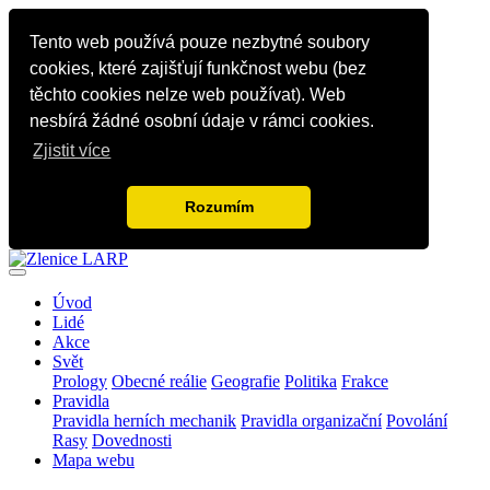
Tento web používá pouze nezbytné soubory
cookies, které zajišťují funkčnost webu (bez
těchto cookies nelze web používat). Web
nesbírá žádné osobní údaje v rámci cookies.
Zjistit více
Rozumím
Úvod
Lidé
Akce
Svět
Prology
Obecné reálie
Geografie
Politika
Frakce
Pravidla
Pravidla herních mechanik
Pravidla organizační
Povolání
Rasy
Dovednosti
Mapa webu