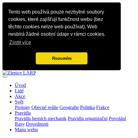
Tento web používá pouze nezbytné soubory
cookies, které zajišťují funkčnost webu (bez
těchto cookies nelze web používat). Web
nesbírá žádné osobní údaje v rámci cookies.
Zjistit více
Rozumím
Úvod
Lidé
Akce
Svět
Prology
Obecné reálie
Geografie
Politika
Frakce
Pravidla
Pravidla herních mechanik
Pravidla organizační
Povolání
Rasy
Dovednosti
Mapa webu