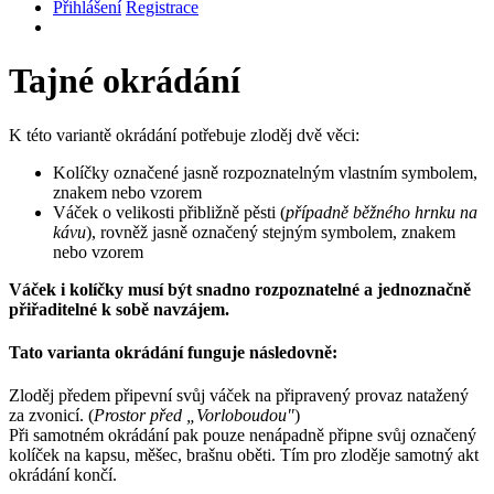
Přihlášení
Registrace
Tajné okrádání
K této variantě okrádání potřebuje zloděj dvě věci:
Kolíčky označené jasně rozpoznatelným vlastním symbolem,
znakem nebo vzorem
Váček o velikosti přibližně pěsti (
případně běžného hrnku na
kávu
), rovněž jasně označený stejným symbolem, znakem
nebo vzorem
Váček i kolíčky musí být snadno rozpoznatelné a jednoznačně
přiřaditelné k sobě navzájem.
Tato varianta okrádání funguje následovně:
Zloděj předem připevní svůj váček na připravený provaz natažený
za zvonicí. (
Prostor před „Vorloboudou"
)
Při samotném okrádání pak pouze nenápadně připne svůj označený
kolíček na kapsu, měšec, brašnu oběti. Tím pro zloděje samotný akt
okrádání končí.