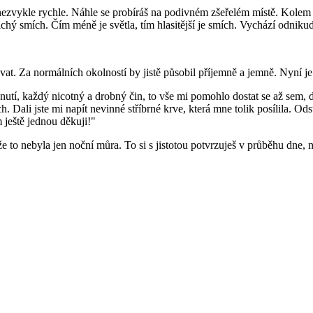
ezvykle rychle. Náhle se probíráš na podivném zšeřelém místě. Kolem se
chý smích. Čím méně je světla, tím hlasitější je smích. Vychází odniku
vat. Za normálních okolností by jistě působil příjemně a jemně. Nyní
, každý nicotný a drobný čin, to vše mi pomohlo dostat se až sem, do 
ali jste mi napít nevinné stříbrné krve, která mne tolik posílila. Odstr
ještě jednou děkuji!"
e to nebyla jen noční můra. To si s jistotou potvrzuješ v průběhu dne, n