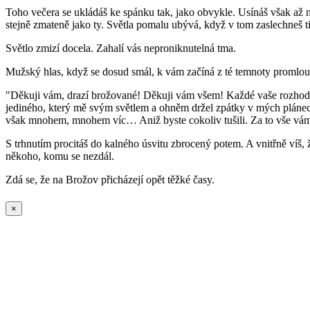
Toho večera se ukládáš ke spánku tak, jako obvykle. Usínáš však až n
stejně zmateně jako ty. Světla pomalu ubývá, když v tom zaslechneš ti
Světlo zmizí docela. Zahalí vás neproniknutelná tma.
Mužský hlas, když se dosud smál, k vám začíná z té temnoty promlou
"Děkuji vám, drazí brožované! Děkuji vám všem! Každé vaše rozhodnutí
jediného, který mě svým světlem a ohněm držel zpátky v mých plánech. D
však mnohem, mnohem víc… Aniž byste cokoliv tušili. Za to vše vám 
S trhnutím procitáš do kalného úsvitu zbrocený potem. A vnitřně víš, ž
někoho, komu se nezdál.
Zdá se, že na Brožov přicházejí opět těžké časy.
×