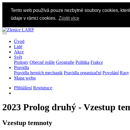
Tento web používá pouze nezbytné soubory cookies, které
údaje v rámci cookies.
Zjistit více
Úvod
Lidé
Akce
Svět
Prology
Obecné reálie
Geografie
Politika
Frakce
Pravidla
Pravidla herních mechanik
Pravidla organizační
Povolání
Rasy
Mapa webu
Přihlášení
Registrace
2023 Prolog druhý - Vzestup te
Vzestup temnoty