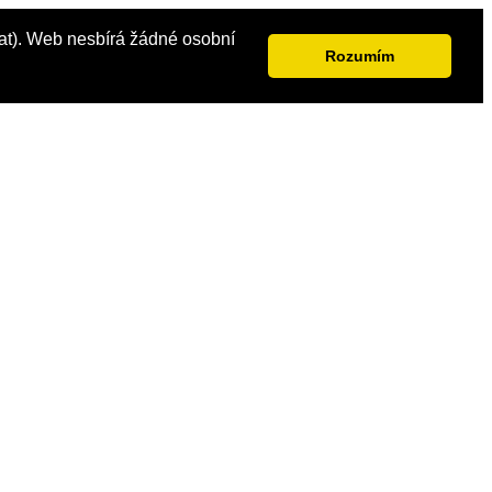
vat). Web nesbírá žádné osobní
Rozumím