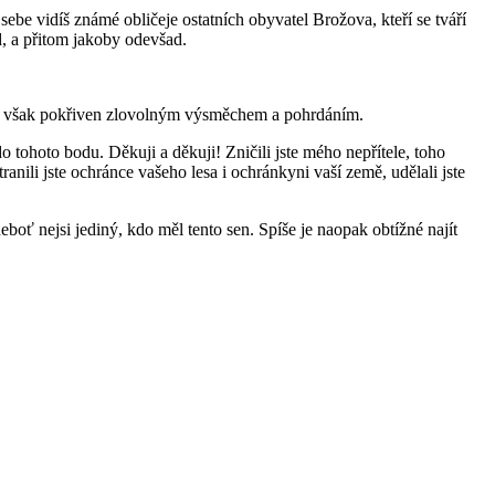
be vidíš známé obličeje ostatních obyvatel Brožova, kteří se tváří
d, a přitom jakoby odevšad.
 je však pokřiven zlovolným výsměchem a pohrdáním.
tohoto bodu. Děkuji a děkuji! Zničili jste mého nepřítele, toho
anili jste ochránce vašeho lesa i ochránkyni vaší země, udělali jste
eboť nejsi jediný, kdo měl tento sen. Spíše je naopak obtížné najít