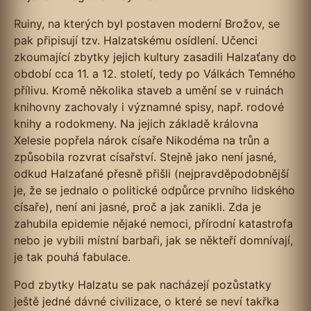
Ruiny, na kterých byl postaven moderní Brožov, se
pak připisují tzv. Halzatskému osídlení. Učenci
zkoumající zbytky jejich kultury zasadili Halzaťany do
období cca 11. a 12. století, tedy po Válkách Temného
přílivu. Kromě několika staveb a umění se v ruinách
knihovny zachovaly i významné spisy, např. rodové
knihy a rodokmeny. Na jejich základě královna
Xelesie popřela nárok císaře Nikodéma na trůn a
způsobila rozvrat císařství. Stejně jako není jasné,
odkud Halzaťané přesně přišli (nejpravděpodobnější
je, že se jednalo o politické odpůrce prvního lidského
císaře), není ani jasné, proč a jak zanikli. Zda je
zahubila epidemie nějaké nemoci, přírodní katastrofa
nebo je vybili místní barbaři, jak se někteří domnívají,
je tak pouhá fabulace.
Pod zbytky Halzatu se pak nacházejí pozůstatky
ještě jedné dávné civilizace, o které se neví takřka