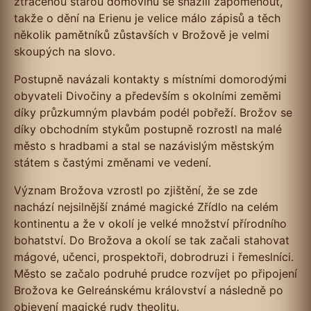
ztracenou starou domovinu se snažili zapomenout,
takže o dění na Erienu je velice málo zápisů a těch
několik pamětníků zůstavších v Brožově je velmi
skoupých na slovo.
Postupně navázali kontakty s místními domorodými
obyvateli Divočiny a především s okolními zeměmi
díky průzkumným plavbám podél pobřeží. Brožov se
díky obchodním stykům postupně rozrostl na malé
město s hradbami a stal se nazávislým městským
státem s častými změnami ve vedení.
Význam Brožova vzrostl po zjištění, že se zde
nachází nejsilnější známé magické Zřídlo na celém
kontinentu a že v okolí je velké množství přírodního
bohatství. Do Brožova a okolí se tak začali stahovat
mágové, učenci, prospektoři, dobrodruzi i řemeslníci.
Město se začalo podruhé prudce rozvíjet po připojení
Brožova ke Gelreánskému království a následně po
objevení magické rudy theolitu.