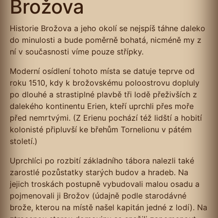
Brožova
Historie Brožova a jeho okolí se nejspíš táhne daleko
do minulosti a bude poměrně bohatá, nicméně my z
ní v současnosti víme pouze střípky.
Moderní osídlení tohoto místa se datuje teprve od
roku 1510, kdy k brožovskému poloostrovu dopluly
po dlouhé a strastiplné plavbě tři lodě přeživších z
dalekého kontinentu Erien, kteří uprchli přes moře
před nemrtvými. (Z Erienu pochází též lidští a hobití
kolonisté připluvší ke břehům Tornelionu v pátém
století.)
Uprchlíci po rozbití základního tábora nalezli také
zarostlé pozůstatky starých budov a hradeb. Na
jejich troskách postupně vybudovali malou osadu a
pojmenovali ji Brožov (údajně podle starodávné
brože, kterou na místě našel kapitán jedné z lodí). Na