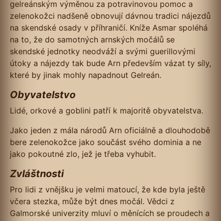
gelreánským výměnou za potravinovou pomoc a
zelenokožci nadšeně obnovují dávnou tradici nájezdů
na skendské osady v příhraničí. Kníže Asmar spoléhá
na to, že do samotných arnských močálů se
skendské jednotky neodváží a svými guerillovými
útoky a nájezdy tak bude Arn především vázat ty síly,
které by jinak mohly napadnout Gelreán.
Obyvatelstvo
Lidé, orkové a goblini patří k majoritě obyvatelstva.
Jako jeden z mála národů Arn oficiálně a dlouhodobě
bere zelenokožce jako součást svého dominia a ne
jako pokoutné zlo, jež je třeba vyhubit.
Zvláštnosti
Pro lidi z vnějšku je velmi matoucí, že kde byla ještě
včera stezka, může být dnes močál. Vědci z
Galmorské univerzity mluví o měnících se proudech a