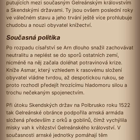
putujících mezi současným Gelreánským královstvím
a Skendskými državami. Ty jsou ovšem poslední roky
ve válečném stavu a jeho trvání ještě více prohlubuje
chudobu a nouzi obyvatel knížectví.
Současná politika
Po rozpadu císařství se Arn dlouho snažil zachovávat
neutralitu a neplést se do sporů ostatních zemí,
nicméně na něj začala doléhat potravinová krize.
Kníže Asmar, který vzhledem k rasovému složení
obyvatel vládne tvrdou, až despotickou rukou, se
proto rozhodl předejít hrozícímu hladomoru silou a
trochu nečekaným spojenectvím.
Při útoku Skendských držav na Polbrusko roku 1522
tak Gelreánské obránce podpořila arnská armáda
složená především z orků a goblinů, čímž vychýlila
misky vah k vítězství Gelreánského království. V
současnosti arnské jednotky pomáhají těm