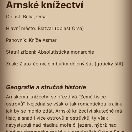
Arnské knížectví
Oblast: Belia, Orsa
Hlavní město: Blatvar (oblast Orsa)
Panovník: Kníže Asmar
Státní zřízení: Absolutistická monarchie
Znak: Zlato-černý, cimbuřím dělený štít (gotický štít)
Geografie a stručná historie
Arnskému knížectví se přezdívá "Země tisíce
ostrovů". Nejedná se však o tak romantickou krajinu,
jak by se mohlo zdát. Arnské knížectví skutečně má
tisíc, a snad i více ostrovů a ostrůvků, ty však
nevystupují nad hladinu moře či jezera, nýbrž nad