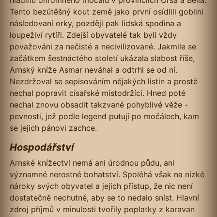
hladinu ohromného močálu v provinciích Orsa a Belia.
Tento bezútěšný kout země jako první osídlili goblini
následovaní orky, později pak lidská spodina a
loupeživí rytíři. Zdejší obyvatelé tak byli vždy
považováni za nečisté a necivilizované. Jakmile se
začátkem šestnáctého století ukázala slabost říše,
Arnský kníže Asmar neváhal a odtrhl se od ní.
Nezdržoval se sepisováním nějakých listin a prostě
nechal popravit císařské místodržící. Hned poté
nechal znovu obsadit takzvané pohyblivé věže -
pevnosti, jež podle legend putují po močálech, kam
se jejich pánovi zachce.
Hospodářství
Arnské knížectví nemá ani úrodnou půdu, ani
významné nerostné bohatství. Spoléhá však na nízké
nároky svých obyvatel a jejich přístup, že nic není
dostatečně nechutné, aby se to nedalo sníst. Hlavní
zdroj příjmů v minulosti tvořily poplatky z karavan