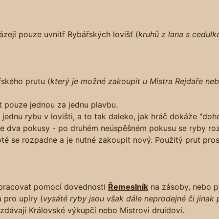
ázejí pouze uvnitř Rybářských lovišť (
kruhů z lana s cedulk
řského prutu (
který je možné zakoupit u Mistra Rejdaře ne
t pouze jednou za jednu plavbu.
jednu rybu v lovišti, a to tak daleko, jak hráč dokáže "doho
uze dva pokusy - po druhém neúspěšném pokusu se ryby ro
oté se rozpadne a je nutné zakoupit nový. Použitý prut pro
 zpracovat pomocí dovednosti
Řemeslník
na zásoby, nebo po
 pro upíry (
vysáté ryby jsou však dále neprodejné či jinak 
dávají Královské výkupčí nebo Mistrovi druidovi.