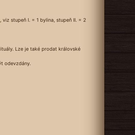
iz stupeň I. = 1 bylina, stupeň II. = 2
 rituály. Lze je také prodat královské
být odevzdány.