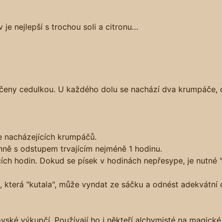
 je nejlepší s trochou soli a citronu…
načeny cedulkou. U každého dolu se nachází dva krumpáče,
e nacházejících krumpáčů.
enně s odstupem trvajícím nejméně 1 hodinu.
ch hodin. Dokud se písek v hodinách nepřesype, je nutné 
 která "kutala", může vyndat ze sáčku a odnést adekvátní
vské výkupčí. Používají ho i někteří alchymisté na magické 