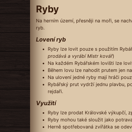
Ryby
Na herním území, přesněji na moři, se nach
ryb.
Lovení ryb
Ryby lze lovit pouze s použitím Rybá
prodává a vyrábí Mistr kovář
)
Na každém Rybářském lovišti lze lovi
Během lovu lze nahodit prutem jen na 
Na ulovení jedné ryby mají hráči po
Rybářský prut vydrží jednu plavbu, p
rejdaři.
Využití
Ryby lze prodat Královské výkupčí,
Ryby mohou také sloužit jako potrava
Herně spotřebovaná zvířátka se odevz