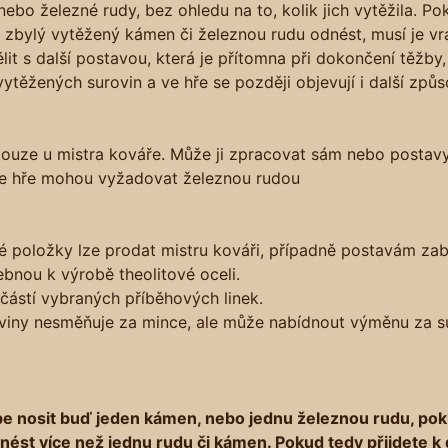
bo železné rudy, bez ohledu na to, kolik jich vytěžila. 
 zbylý vytěžený kámen či železnou rudu odnést, musí je vr
t s další postavou, která je přítomna při dokončení těžby,
ytěžených surovin a ve hře se později objevují i další způs
uze u mistra kováře. Může ji zpracovat sám nebo postavy 
ve hře mohou vyžadovat železnou rudou
é položky lze prodat mistru kováři, případně postavám zab
ebnou k výrobě theolitové oceli.
ástí vybraných příběhových linek.
viny nesměňuje za mince, ale může nabídnout výměnu za s
be nosit buď jeden kámen, nebo jednu železnou rudu, p
unést více než jednu rudu či kámen. Pokud tedy přijdete k 