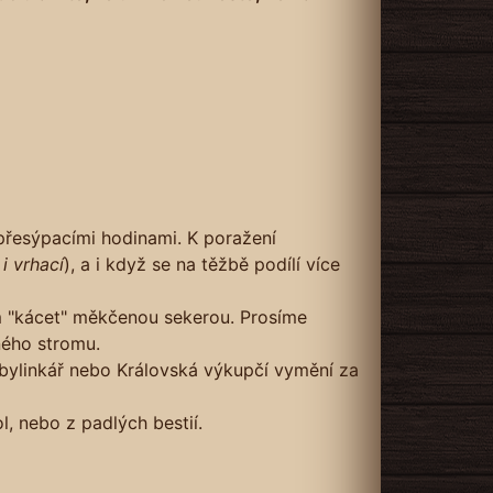
přesýpacími hodinami. K poražení
i vrhací
), a i když se na těžbě podílí více
m "kácet" měkčenou sekerou. Prosíme
ného stromu.
r bylinkář nebo Královská výkupčí vymění za
, nebo z padlých bestií.