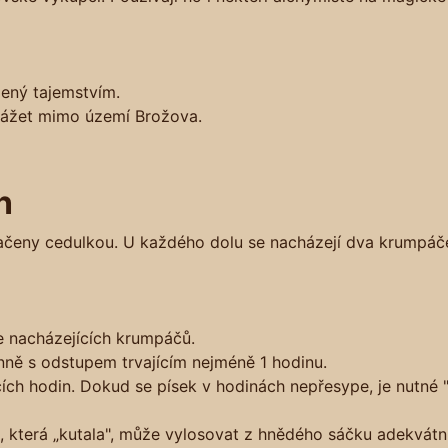
dený tajemstvím.
yvážet mimo území Brožova.
n
načeny cedulkou. U každého dolu se nacházejí dva krumpáč
e nacházejících krumpáčů.
enně s odstupem trvajícím nejméně 1 hodinu.
ch hodin. Dokud se písek v hodinách nepřesype, je nutné 
 která „kutala", může vylosovat z hnědého sáčku adekvátn