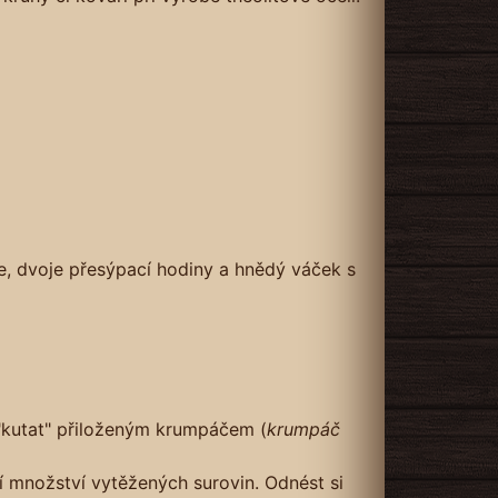
e, dvoje přesýpací hodiny a hnědý váček s
"kutat" přiloženým krumpáčem (
krumpáč
í množství vytěžených surovin. Odnést si