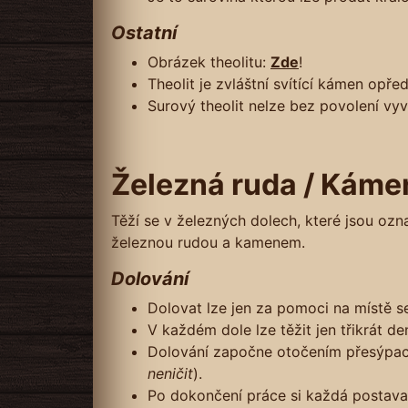
Ostatní
Obrázek theolitu:
Zde
!
Theolit je zvláštní svítící kámen opře
Surový theolit nelze bez povolení v
Železná ruda / Káme
Těží se v železných dolech, které jsou oz
železnou rudou a kamenem.
Dolování
Dolovat lze jen za pomoci na místě s
V každém dole lze těžit jen třikrát d
Dolování započne otočením přesýpací
neničit
).
Po dokončení práce si každá postava,