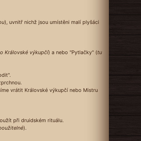
ou
), uvnitř nichž jsou umístěni malí plyšáci
bo Královské výkupčí
) a nebo "Pytlačky" (
tu
dit".
zprchnou.
síme vrátit Královské výkupčí nebo Mistru
užít při druidském rituálu.
použitelné
).