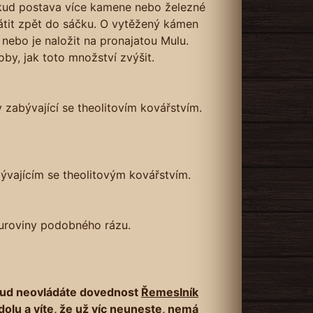
Pokud postava více kamene nebo železné
átit zpět do sáčku. O vytěžený kámen
 nebo je naložit na pronajatou Mulu.
oby, jak toto množství zvýšit.
zabývající se theolitovím kovářstvím.
ývajícím se theolitovým kovářstvím.
uroviny podobného rázu.
okud neovládáte dovednost
Řemeslník
dolu a víte, že už víc neuneste, nemá