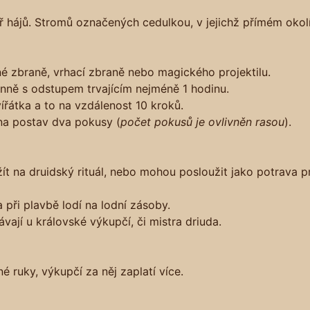
 hájů. Stromů označených cedulkou, v jejichž přímém okolí 
né zbraně, vrhací zbraně nebo magického projektilu.
enně s odstupem trvajícím nejméně 1 hodinu.
ířátka a to na vzdálenost 10 kroků.
na postav dva pokusy (
počet pokusů je ovlivněn rasou
).
ít na druidský rituál, nebo mohou posloužit jako potrava pr
při plavbě lodí na lodní zásoby.
ají u královské výkupčí, či mistra driuda.
é ruky, výkupčí za něj zaplatí více.