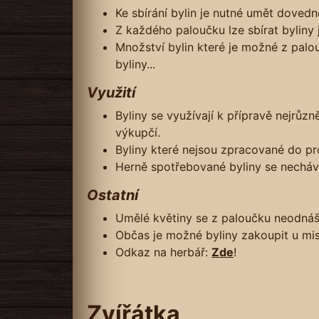
Ke sbírání bylin je nutné umět doved
Z každého paloučku lze sbírat byliny
Množství bylin které je možné z palouč
byliny...
Využití
Byliny se využívají k přípravě nejrůzně
výkupčí.
Byliny které nejsou zpracované do pr
Herně spotřebované byliny se nechávaj
Ostatní
Umělé květiny se z paloučku neodnáš
Občas je možné byliny zakoupit u mis
Odkaz na herbář:
Zde
!
Zvířátka