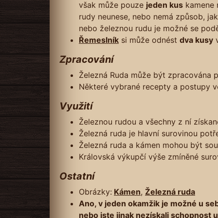
však může pouze
jeden kus
kamene ne
rudy neunese, nebo nemá způsob, jak
nebo železnou rudu je možné se poděli
Řemeslník
si může odnést
dva kusy
v
Zpracování
Železná Ruda může být zpracována po
Některé vybrané recepty a postupy 
Využití
Železnou rudou a všechny z ní získan
Železná ruda je hlavní surovinou potř
Železná ruda a kámen mohou být souč
Královská výkupčí výše zmíněné suro
Ostatní
Obrázky:
Kámen
,
Železná ruda
Ano, v jeden okamžik je možné u se
nebo jste jinak nezískali schopnost 