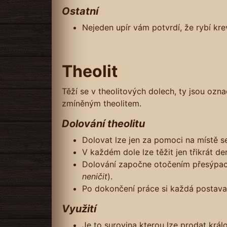
Ostatní
Nejeden upír vám potvrdí, že rybí krev
Theolit
Těží se v theolitových dolech, ty jsou oz
zmíněným theolitem.
Dolování theolitu
Dolovat lze jen za pomoci na místě s
V každém dole lze těžit jen třikrát d
Dolování započne otočením přesýpací
neničit
).
Po dokončení práce si každá postava,
Využití
Je to surovina kterou lze prodat králo