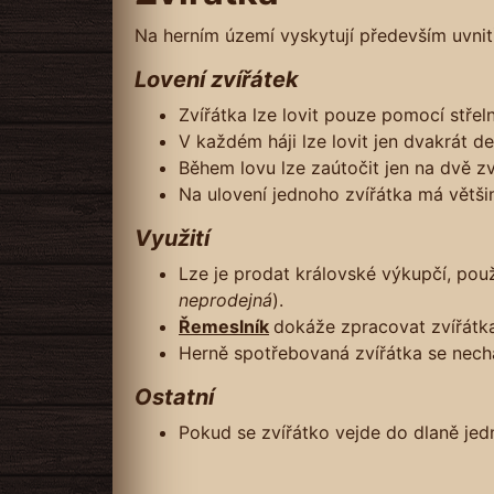
Na herním území vyskytují především uvnitř
Lovení zvířátek
Zvířátka lze lovit pouze pomocí střel
V každém háji lze lovit jen dvakrát d
Během lovu lze zaútočit jen na dvě zv
Na ulovení jednoho zvířátka má větši
Využití
Lze je prodat královské výkupčí, použ
neprodejná
).
Řemeslník
dokáže zpracovat zvířátka 
Herně spotřebovaná zvířátka se necháv
Ostatní
Pokud se zvířátko vejde do dlaně jedn