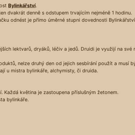
nost
Bylinkářství
.
 jen dvakrát denně s odstupem trvajícím nejméně 1 hodinu.
ku odnést je přímo úměrné stupni dovednosti Bylinkářství, v
jších lektvarů, dryáků, léčiv a jedů. Druidi je využijí na své
oduktů, nelze druhý den od jejich sesbírání použít a musí 
í u mistra bylinkáře, alchymisty, či druida.
í. Každá květina je zastoupena příslušným žetonem.
ta bylinkáře.