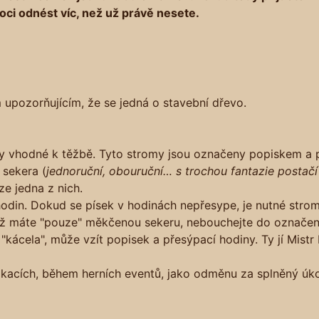
moci odnést víc, než už právě nesete.
upozorňujícím, že se jedná o stavební dřevo.
y vhodné k těžbě. Tyto stromy jsou označeny popiskem a 
sekera (
jednoruční, obouruční… s trochou fantazie postačí 
ze jedna z nich.
odin. Dokud se písek v hodinách nepřesype, je nutné stro
dyž máte "pouze" měkčenou sekeru, nebouchejte do označe
"kácela", může vzít popisek a přesýpací hodiny. Ty jí Mist
okacích, během herních eventů, jako odměnu za splněný úkol