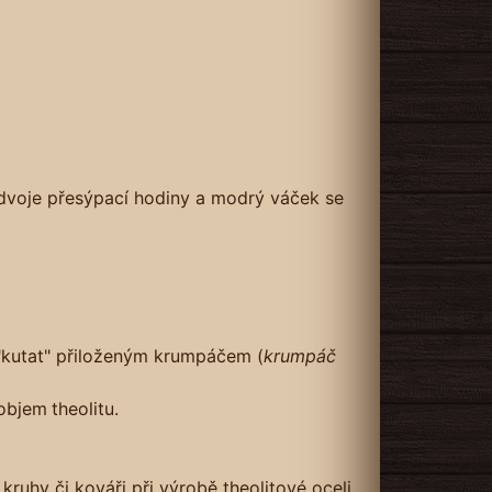
 dvoje přesýpací hodiny a modrý váček se
"kutat" přiloženým krumpáčem (
krumpáč
 objem
theolitu.
kruhy či kováři při výrobě theolitové oceli.