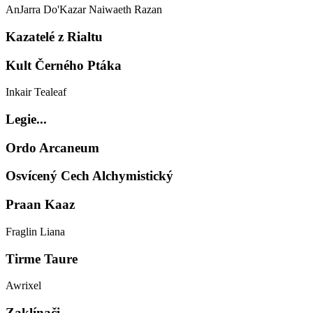
AnJarra
Do'Kazar
Naiwaeth
Razan
Kazatelé z Rialtu
Kult Černého Ptáka
Inkair Tealeaf
Legie...
Ordo Arcaneum
Osvícený Cech Alchymistický
Praan Kaaz
Fraglin
Liana
Tirme Taure
Awrixel
Zaklínači