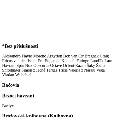
*Bez příslušnosti
Alessandro Flavio Moreno
Argyrion
Bob van Cir
Bragnak
Craig
Ericus van den Isken
Eru
Eugen de Kenneth
Faringo
Lanďák
Larn
Havraní Spár
Nox Obscurus
Octave
Or'ient
Razan
Šaky
Šanta
Shrödinger
Šimon z Ječné
Tergas
Tricie
Valeria z Naralu
Vega
Vladan
Walachiel
Bačovia
Bezocí havrani
Baelyx
Brožovská knihovna (Knihovna)