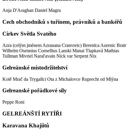
Anja D'Araghan
Daniel Magru
Cech obchodníků s tuřínem, právníků a bankéřů
Církev Světla Svatého
Azra (celým jménem Azranana Cranvreic)
Berenīca Aurenic
Bratr
Wilhelm Osennius
Cornellius Lanski
Manai Tlapkavá
Mathias
Tullman
Mivriel Naral'avain
Nick var Serpent
Nix
Gelreánské místodržitelství
Kotě
Mrač da Trygallci
Ota z Michalovce
Ruprecht od Mlýna
Gelreanské pořádkové síly
Peppe Roni
GELREÁNŠTÍ RYTÍŘI
Karavana Khajiitů