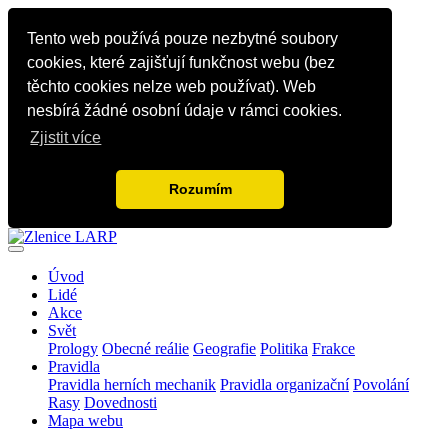
Tento web používá pouze nezbytné soubory
cookies, které zajišťují funkčnost webu (bez
těchto cookies nelze web používat). Web
nesbírá žádné osobní údaje v rámci cookies.
Zjistit více
Rozumím
Úvod
Lidé
Akce
Svět
Prology
Obecné reálie
Geografie
Politika
Frakce
Pravidla
Pravidla herních mechanik
Pravidla organizační
Povolání
Rasy
Dovednosti
Mapa webu