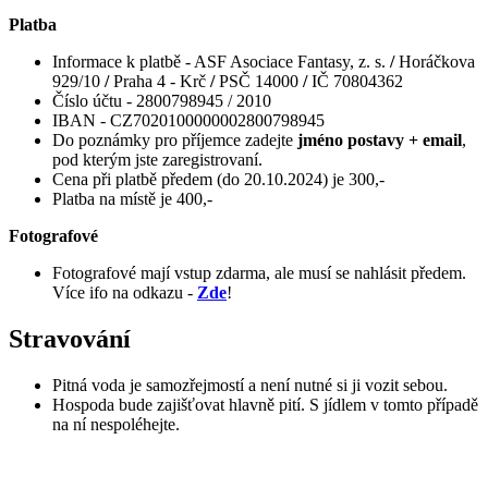
Platba
Informace k platbě - ASF Asociace Fantasy, z. s.
/
Horáčkova
929/10
/
Praha 4 - Krč
/
PSČ 14000
/
IČ 70804362
Číslo účtu - 2800798945 / 2010
IBAN - CZ7020100000002800798945
Do poznámky pro příjemce zadejte
jméno postavy + email
,
pod kterým jste zaregistrovaní.
Cena při platbě předem (do 20.10.2024) je 300,-
Platba na místě je 400,-
Fotografové
Fotografové mají vstup zdarma, ale musí se nahlásit předem.
Více ifo na odkazu -
Zde
!
Stravování
Pitná voda je samozřejmostí a není nutné si ji vozit sebou.
Hospoda bude zajišťovat hlavně pití. S jídlem v tomto případě
na ní nespoléhejte.