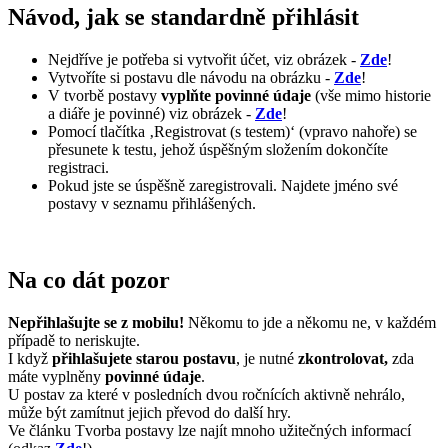
Návod, jak se standardně přihlásit
Nejdříve je potřeba si vytvořit účet, viz obrázek -
Zde
!
Vytvoříte si postavu dle návodu na obrázku -
Zde
!
V tvorbě postavy
vyplňte povinné údaje
(vše mimo historie
a diáře je povinné) viz obrázek -
Zde
!
Pomocí tlačítka ‚Registrovat (s testem)‘ (vpravo nahoře) se
přesunete k testu, jehož úspěšným složením dokončíte
registraci.
Pokud jste se úspěšně zaregistrovali. Najdete jméno své
postavy v seznamu přihlášených.
Na co dát pozor
Nepřihlašujte se z mobilu!
Někomu to jde a někomu ne, v každém
případě to neriskujte.
I když
přihlašujete starou postavu
, je nutné
zkontrolovat,
zda
máte vyplněny
povinné údaje
.
U postav za které v posledních dvou ročnících aktivně nehrálo,
může být zamítnut jejich převod do další hry.
Ve článku Tvorba postavy lze najít mnoho užitečných informací