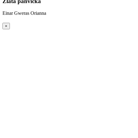
Zlatá pánvička
Einar
Gweras
Orianna
×