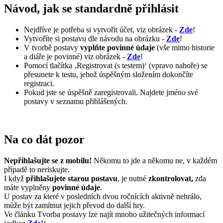
Návod, jak se standardně přihlásit
Nejdříve je potřeba si vytvořit účet, viz obrázek -
Zde
!
Vytvoříte si postavu dle návodu na obrázku -
Zde
!
V tvorbě postavy
vyplňte povinné údaje
(vše mimo historie
a diáře je povinné) viz obrázek -
Zde
!
Pomocí tlačítka ‚Registrovat (s testem)‘ (vpravo nahoře) se
přesunete k testu, jehož úspěšným složením dokončíte
registraci.
Pokud jste se úspěšně zaregistrovali. Najdete jméno své
postavy v seznamu přihlášených.
Na co dát pozor
Nepřihlašujte se z mobilu!
Někomu to jde a někomu ne, v každém
případě to neriskujte.
I když
přihlašujete starou postavu
, je nutné
zkontrolovat,
zda
máte vyplněny
povinné údaje
.
U postav za které v posledních dvou ročnících aktivně nehrálo,
může být zamítnut jejich převod do další hry.
Ve článku Tvorba postavy lze najít mnoho užitečných informací