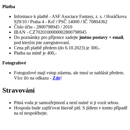
Platba
Informace k platbě - ASF Asociace Fantasy, z. s.
/
Horáčkova
929/10
/
Praha 4 - Krč
/
PSČ 14000
/
IČ 70804362
Číslo účtu - 2800798945 / 2010
IBAN - CZ7020100000002800798945
Do poznámky pro příjemce zadejte
jméno postavy + email
,
pod kterým jste zaregistrovaní.
Cena při platbě předem (do 6.10.2023) je 300,-
Platba na místě je 400,-
Fotografové
Fotografové mají vstup zdarma, ale musí se nahlásit předem.
Více ifo na odkazu -
Zde
!
Stravování
Pitná voda je samozřejmostí a není nutné si ji vozit sebou.
Hospoda bude zajišťovat hlavně pití. S jídlem v tomto případě
na ní nespoléhejte.