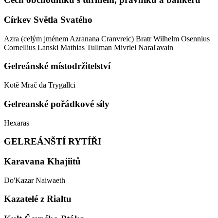
Církev Světla Svatého
Azra (celým jménem Azranana Cranvreic)
Bratr Wilhelm Osennius
Cornellius Lanski
Mathias Tullman
Mivriel Naral'avain
Gelreánské místodržitelství
Kotě
Mrač da Trygallci
Gelreanské pořádkové síly
Hexaras
GELREÁNŠTÍ RYTÍŘI
Karavana Khajiitů
Do'Kazar
Naiwaeth
Kazatelé z Rialtu