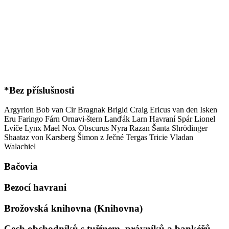
*Bez příslušnosti
Argyrion
Bob van Cir
Bragnak
Brigid
Craig
Ericus van den Isken
Eru
Faringo
Fárn Ornavi-štern
Lanďák
Larn Havraní Spár
Lionel
Lvíče
Lynx
Mael
Nox Obscurus
Nyra
Razan
Šanta Shrödinger
Shaataz von Karsberg
Šimon z Ječné
Tergas
Tricie
Vladan
Walachiel
Bačovia
Bezocí havrani
Brožovská knihovna (Knihovna)
Cech obchodníků s tuřínem, právníků a bankéřů