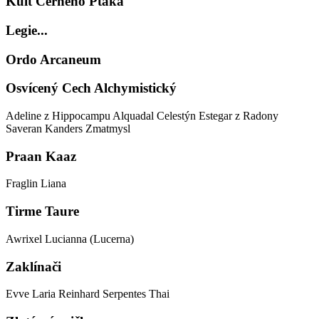
Kult Černého Ptáka
Legie...
Ordo Arcaneum
Osvícený Cech Alchymistický
Adeline z Hippocampu
Alquadal
Celestýn
Estegar z Radony
Saveran Kanders
Zmatmysl
Praan Kaaz
Fraglin
Liana
Tirme Taure
Awrixel
Lucianna (Lucerna)
Zaklínači
Evve
Laria
Reinhard Serpentes
Thai