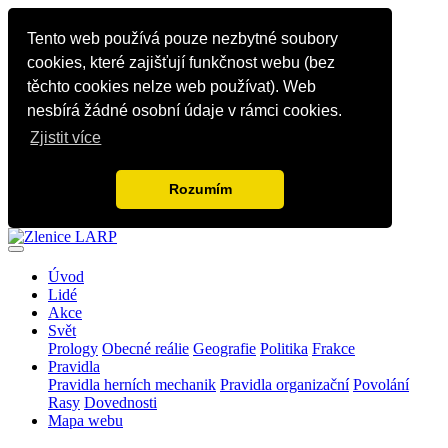
Tento web používá pouze nezbytné soubory
cookies, které zajišťují funkčnost webu (bez
těchto cookies nelze web používat). Web
nesbírá žádné osobní údaje v rámci cookies.
Zjistit více
Rozumím
Úvod
Lidé
Akce
Svět
Prology
Obecné reálie
Geografie
Politika
Frakce
Pravidla
Pravidla herních mechanik
Pravidla organizační
Povolání
Rasy
Dovednosti
Mapa webu