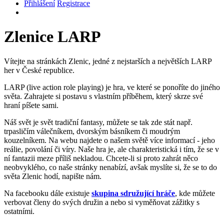
Přihlášení
Registrace
Zlenice LARP
Vítejte na stránkách Zlenic, jedné z nejstarších a největších LARP
her v České republice.
LARP (live action role playing) je hra, ve které se ponoříte do jiného
světa. Zahrajete si postavu s vlastním příběhem, který skrze své
hraní píšete sami.
Náš svět je svět tradiční fantasy, můžete se tak zde stát např.
trpasličím válečníkem, dvorským básníkem či moudrým
kouzelníkem. Na webu najdete o našem světě více informací - jeho
reálie, povolání či víry. Naše hra je, ale charakteristická i tím, že se v
ní fantazii meze příliš nekladou. Chcete-li si proto zahrát něco
neobvyklého, co naše stránky nenabízí, avšak myslíte si, že se to do
světa Zlenic hodí, napište nám.
Na facebooku dále existuje
skupina sdružující hráče
, kde můžete
verbovat členy do svých družin a nebo si vyměňovat zážitky s
ostatními.