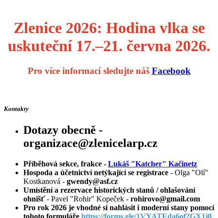
Zlenice 2026: Hodina vlka se
uskuteční 17.–21. června 2026.
Pro více informací sledujte náš
Facebook
Kontakty
Dotazy obecně -
organizace@zlenicelarp.cz
Příběhová sekce, frakce -
Lukáš "Katcher" Kačinetz
Hospoda a účetnictví netýkající se registrace
- Olga "Olí"
Kostkanová -
gwendy@asf.cz
Umístění a rezervace historických stanů / ohlašování
ohnišť
- Pavel "Rohir" Kopeček -
rohirovo@gmail.com
Pro rok 2026 je vhodné si nahlásit i moderní stany pomocí
tohoto formuláře
https://forms.gle/1VYATEda6of2GX1j8