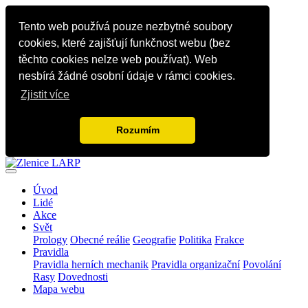
Tento web používá pouze nezbytné soubory
cookies, které zajišťují funkčnost webu (bez
těchto cookies nelze web používat). Web
nesbírá žádné osobní údaje v rámci cookies.
Zjistit více
Rozumím
Úvod
Lidé
Akce
Svět
Prology
Obecné reálie
Geografie
Politika
Frakce
Pravidla
Pravidla herních mechanik
Pravidla organizační
Povolání
Rasy
Dovednosti
Mapa webu